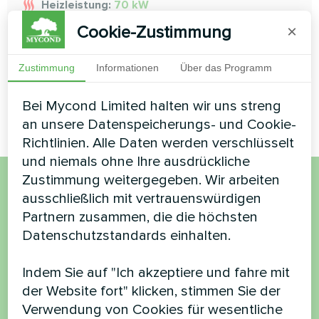
Heizleistung:
70 kW
Cookie-Zustimmung
×
MEHR LESEN
Zustimmung
Informationen
Über das Programm
Bei Mycond Limited halten wir uns streng
an unsere Datenspeicherungs- und Cookie-
Richtlinien. Alle Daten werden verschlüsselt
und niemals ohne Ihre ausdrückliche
Zustimmung weitergegeben. Wir arbeiten
ausschließlich mit vertrauenswürdigen
Möchten Sie kaufen oder
Partnern zusammen, die die höchsten
haben Sie Fragen?
Datenschutzstandards einhalten.
Kontaktieren Sie uns und wir werden Ihnen
Indem Sie auf "Ich akzeptiere und fahre mit
helfen
der Website fort" klicken, stimmen Sie der
Verwendung von Cookies für wesentliche