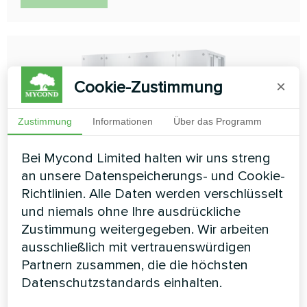
Cookie-Zustimmung
×
Zustimmung
Informationen
Über das Programm
Lüftungsanlage BreezMe HP
Bei Mycond Limited halten wir uns streng
Serie
an unsere Datenspeicherungs- und Cookie-
Richtlinien. Alle Daten werden verschlüsselt
Mycond BreezMe HP mit eingebauter Wärmepumpe ist
und niemals ohne Ihre ausdrückliche
ein werkseitig vorbereitetes Gerät mit einem
Zustimmung weitergegeben. Wir arbeiten
reversiblen Wärmepumpensystem. Durch die richtige
Konfiguration des Rotationswärmetauschers in
ausschließlich mit vertrauenswürdigen
Kombination mit der Wärmepumpe entsteht ein
Partnern zusammen, die die höchsten
optimiertes Wärmerückgewinnungssystem, das eine
Datenschutzstandards einhalten.
optimale Effizienz sowohl bei der Heiz- als auch bei der
Kühlfunktion gewährleistet. Zu den Geräten gehören