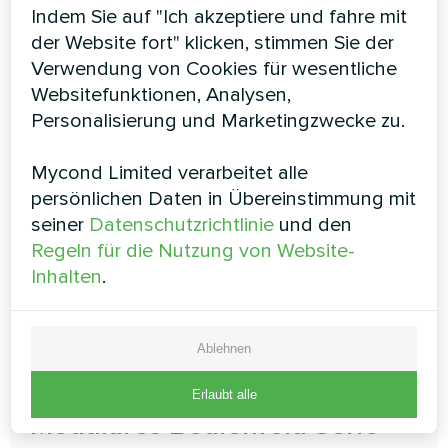
außerdem EC-Motoren, Mini-Pleat- oder Taschenfilter
Indem Sie auf "Ich akzeptiere und fahre mit
und ein integriertes Plug&amp;Play-
der Website fort" klicken, stimmen Sie der
Automatisierungssystem.
Verwendung von Cookies für wesentliche
Luftdurchsatz:
1200 ... 7500 m3/h
Websitefunktionen, Analysen,
Personalisierung und Marketingzwecke zu.
MEHR LESEN
Mycond Limited verarbeitet alle
persönlichen Daten in Übereinstimmung mit
seiner
Datenschutzrichtlinie
und den
Regeln für die Nutzung von Website-
Inhalten
.
Ablehnen
Erlaubt alle
Modulares Bedienfeld Serie