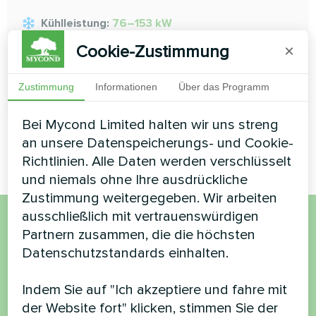
Kühlleistung:
76–153 kW
Heizleistung:
81–161 kW
Cookie-Zustimmung
×
Zustimmung
Informationen
Über das Programm
MEHR LESEN
Bei Mycond Limited halten wir uns streng
an unsere Datenspeicherungs- und Cookie-
Richtlinien. Alle Daten werden verschlüsselt
und niemals ohne Ihre ausdrückliche
Zustimmung weitergegeben. Wir arbeiten
ausschließlich mit vertrauenswürdigen
Partnern zusammen, die die höchsten
Möchten Sie kaufen oder
Datenschutzstandards einhalten.
haben Sie Fragen?
Indem Sie auf "Ich akzeptiere und fahre mit
Kontaktieren Sie uns und wir werden Ihnen
der Website fort" klicken, stimmen Sie der