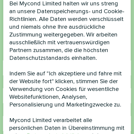
Möchten Sie kaufen oder
Bei Mycond Limited halten wir uns streng
an unsere Datenspeicherungs- und Cookie-
haben Sie Fragen?
Richtlinien. Alle Daten werden verschlüsselt
und niemals ohne Ihre ausdrückliche
Kontaktieren Sie uns und wir werden Ihnen
Zustimmung weitergegeben. Wir arbeiten
helfen
ausschließlich mit vertrauenswürdigen
Partnern zusammen, die die höchsten
Name
Datenschutzstandards einhalten.
Indem Sie auf "Ich akzeptiere und fahre mit
der Website fort" klicken, stimmen Sie der
Rufnummer
Verwendung von Cookies für wesentliche
Websitefunktionen, Analysen,
Personalisierung und Marketingzwecke zu.
E-Mail
Mycond Limited verarbeitet alle
persönlichen Daten in Übereinstimmung mit