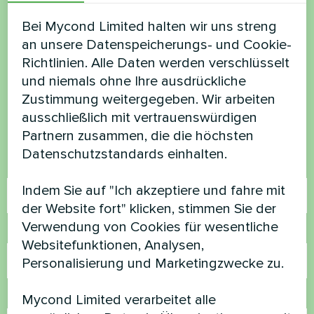
Bei Mycond Limited halten wir uns streng
Möchten Sie kaufen oder
an unsere Datenspeicherungs- und Cookie-
Richtlinien. Alle Daten werden verschlüsselt
haben Sie Fragen?
und niemals ohne Ihre ausdrückliche
Zustimmung weitergegeben. Wir arbeiten
Kontaktieren Sie uns und wir werden Ihnen
ausschließlich mit vertrauenswürdigen
helfen
Partnern zusammen, die die höchsten
Datenschutzstandards einhalten.
Name
Indem Sie auf "Ich akzeptiere und fahre mit
der Website fort" klicken, stimmen Sie der
Verwendung von Cookies für wesentliche
Rufnummer
Websitefunktionen, Analysen,
Personalisierung und Marketingzwecke zu.
E-Mail
Mycond Limited verarbeitet alle