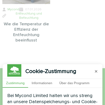
Mycond
07.01.2026
Entfeuchtung und
Befeuchtung
Wie die Temperatur die
Effizienz der
Entfeuchtung
beeinflusst
Cookie-Zustimmung
×
Möchten Sie kaufen oder
Zustimmung
Informationen
Über das Programm
haben Sie Fragen?
Bei Mycond Limited halten wir uns streng
an unsere Datenspeicherungs- und Cookie-