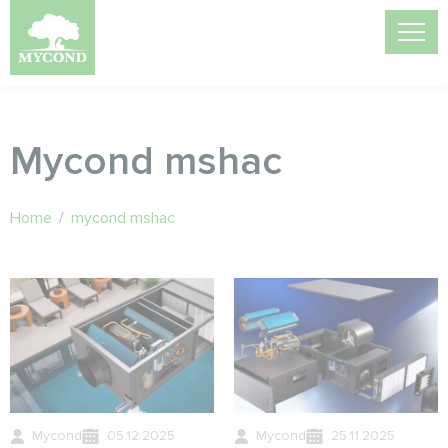
Mycond mshac
Home
/
mycond mshac
Mycond
05.12.2025
Mycond
25.11.2025