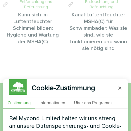
Entfeuchtung und
Entfeuchtung und
Befeuchtung
Befeuchtung
Kann sich im
Kanal-Luftentfeuchter
Luftentfeuchter
MSHA(C) für
Schimmel bilden:
Schwimmbäder: Was sie
Hygiene und Wartung
sind, wie sie
der MSHA(C)
funktionieren und wann
sie nötig sind
Cookie-Zustimmung
×
Möchten Sie kaufen oder
Zustimmung
Informationen
Über das Programm
haben Sie Fragen?
Bei Mycond Limited halten wir uns streng
an unsere Datenspeicherungs- und Cookie-
Kontaktieren Sie uns und wir werden Ihnen