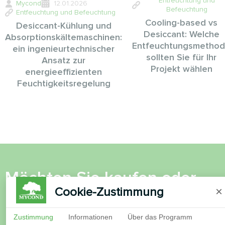
Entfeuchtung und
Mycond
12.01.2026
Befeuchtung
Entfeuchtung und Befeuchtung
Cooling-based vs
Desiccant-Kühlung und
Desiccant: Welche
Absorptionskältemaschinen:
Entfeuchtungsmetho
ein ingenieurtechnischer
sollten Sie für Ihr
Ansatz zur
Projekt wählen
energieeffizienten
Feuchtigkeitsregelung
Möchten Sie kaufen oder
Cookie-Zustimmung
×
haben Sie Fragen?
Zustimmung
Informationen
Über das Programm
Kontaktieren Sie uns und wir werden Ihnen