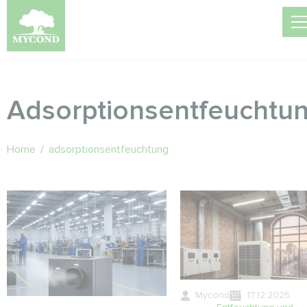
Adsorptionsentfeuchtu
Home
/
adsorptionsentfeuchtung
Mycond
17.12.2025