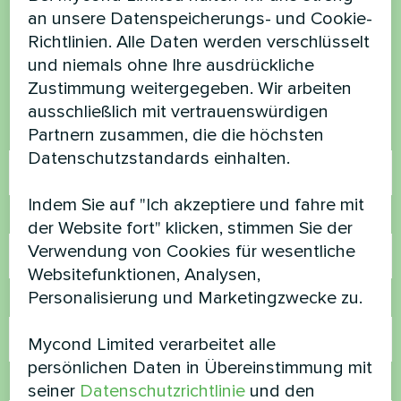
haben Sie Fragen?
an unsere Datenspeicherungs- und Cookie-
Richtlinien. Alle Daten werden verschlüsselt
Kontaktieren Sie uns und wir werden Ihnen
und niemals ohne Ihre ausdrückliche
helfen
Zustimmung weitergegeben. Wir arbeiten
ausschließlich mit vertrauenswürdigen
Partnern zusammen, die die höchsten
Name
Datenschutzstandards einhalten.
Indem Sie auf "Ich akzeptiere und fahre mit
Rufnummer
der Website fort" klicken, stimmen Sie der
Verwendung von Cookies für wesentliche
Websitefunktionen, Analysen,
Personalisierung und Marketingzwecke zu.
E-Mail
Mycond Limited verarbeitet alle
persönlichen Daten in Übereinstimmung mit
Kommentar
seiner
Datenschutzrichtlinie
und den