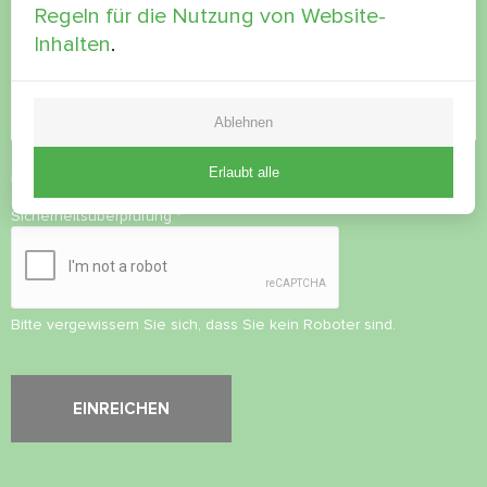
Regeln für die Nutzung von Website-
Inhalten
.
Ablehnen
Erlaubt alle
Datenschutzbestimmungen
akzeptieren
Sicherheitsüberprüfung
*
Bitte vergewissern Sie sich, dass Sie kein Roboter sind.