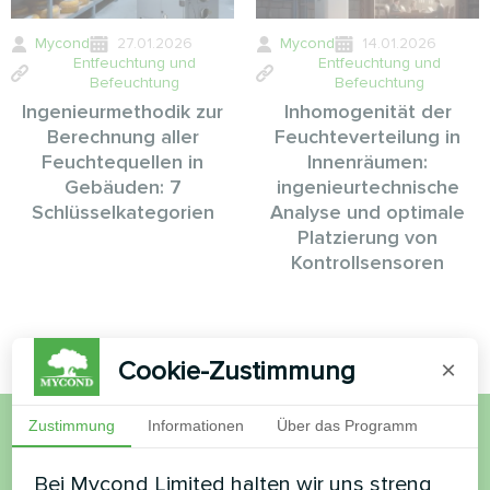
Mycond
27.01.2026
Mycond
14.01.2026
Entfeuchtung und
Entfeuchtung und
Befeuchtung
Befeuchtung
Ingenieurmethodik zur
Inhomogenität der
Berechnung aller
Feuchteverteilung in
Feuchtequellen in
Innenräumen:
Gebäuden: 7
ingenieurtechnische
Schlüsselkategorien
Analyse und optimale
Platzierung von
Kontrollsensoren
Cookie-Zustimmung
×
Zustimmung
Informationen
Über das Programm
Möchten Sie kaufen oder
Bei Mycond Limited halten wir uns streng