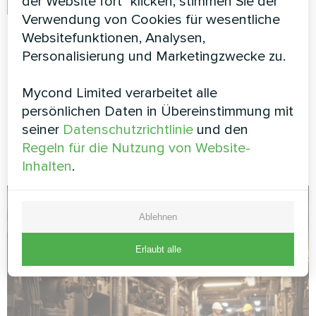
der Website fort" klicken, stimmen Sie der
Ist die Leistung unzureichend, erhöhen Sie
Verwendung von Cookies für wesentliche
die Regenerationstemperatur in Schritten von
Websitefunktionen, Analysen,
10-20°C, jedoch nicht über den maximal
Personalisierung und Marketingzwecke zu.
zulässigen Wert
Mycond Limited verarbeitet alle
Dieser Algorithmus hilft, typische Planungsfehler
persönlichen Daten in Übereinstimmung mit
zu vermeiden und eine effiziente Funktion des
seiner
Datenschutzrichtlinie
und den
Entfeuchtungssystems über den gesamten
Regeln für die Nutzung von Website-
Temperaturbereich zu gewährleisten.
Inhalten
.
Ablehnen
Erlaubt alle