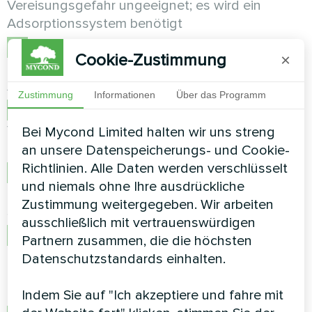
Vereisungsgefahr ungeeignet; es wird ein
Adsorptionssystem benötigt
Liegt die Temperatur im Bereich von +5°C
Cookie-Zustimmung
×
bis +35°C, ist ein Kältesystem für die meisten
Anwendungen energetisch optimal
Zustimmung
Informationen
Über das Programm
Liegt die Temperatur über +35°C, ziehen Sie
Vorkühlung vor der Entfeuchtung oder ein
Bei Mycond Limited halten wir uns streng
kombiniertes System in Betracht
an unsere Datenspeicherungs- und Cookie-
Richtlinien. Alle Daten werden verschlüsselt
Bewerten Sie die saisonalen
und niemals ohne Ihre ausdrückliche
Leistungsschwankungen für den gewählten
Zustimmung weitergegeben. Wir arbeiten
Systemtyp
ausschließlich mit vertrauenswürdigen
Legen Sie für Adsorptionssysteme die
Partnern zusammen, die die höchsten
optimale Regenerationstemperatur fest,
Datenschutzstandards einhalten.
beginnend am unteren Ende des empfohlenen
Bereichs für den gewählten Desikanttyp
Indem Sie auf "Ich akzeptiere und fahre mit