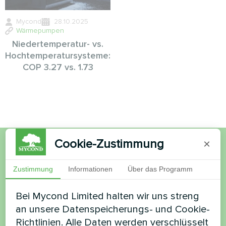
Mycond
28.10.2025
Wärmepumpen
Niedertemperatur- vs.
Hochtemperatursysteme:
COP 3.27 vs. 1.73
Cookie-Zustimmung
×
Möchten Sie kaufen oder
Zustimmung
Informationen
Über das Programm
haben Sie Fragen?
Bei Mycond Limited halten wir uns streng
Kontaktieren Sie uns und wir werden Ihnen
an unsere Datenspeicherungs- und Cookie-
helfen
Richtlinien. Alle Daten werden verschlüsselt