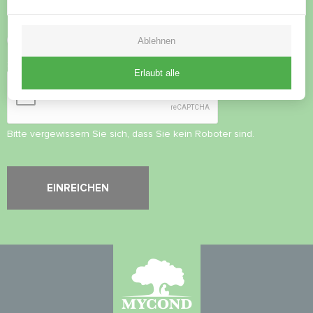
Datenschutzbestimmungen
akzeptieren
Ablehnen
Sicherheitsüberprüfung
*
Erlaubt alle
Bitte vergewissern Sie sich, dass Sie kein Roboter sind.