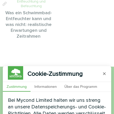
Entfeuchtung und
Befeuchtung
Was ein Schwimmbad-
Entfeuchter kann und
was nicht: realistische
Erwartungen und
Zeitrahmen
Cookie-Zustimmung
×
Möchten Sie kaufen oder
Zustimmung
Informationen
Über das Programm
haben Sie Fragen?
Bei Mycond Limited halten wir uns streng
an unsere Datenspeicherungs- und Cookie-
Kontaktieren Sie uns und wir werden Ihnen
Richtlinien. Alle Daten werden verschlüsselt