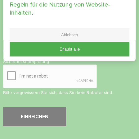
Regeln für die Nutzung von Website-
Inhalten
.
Ablehnen
Erlaubt alle
Datenschutzbestimmungen
akzeptieren
Sicherheitsüberprüfung
*
Bitte vergewissern Sie sich, dass Sie kein Roboter sind.