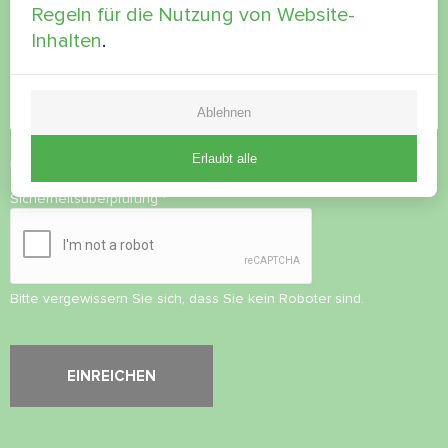
Regeln für die Nutzung von Website-
Inhalten
.
Ablehnen
Erlaubt alle
Datenschutzbestimmungen
akzeptieren
Sicherheitsüberprüfung
*
Bitte vergewissern Sie sich, dass Sie kein Roboter sind.