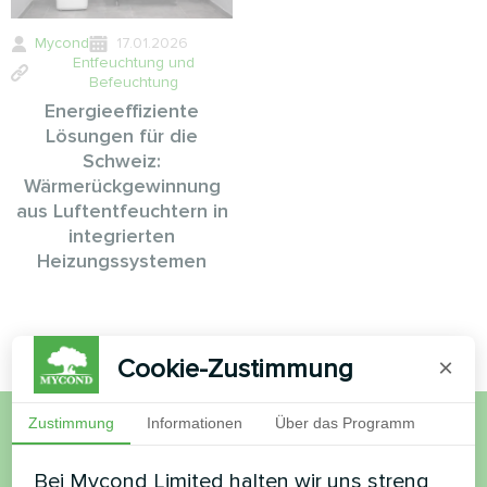
Mycond
17.01.2026
Entfeuchtung und
Befeuchtung
Energieeffiziente
Lösungen für die
Schweiz:
Wärmerückgewinnung
aus Luftentfeuchtern in
integrierten
Heizungssystemen
Cookie-Zustimmung
×
Zustimmung
Informationen
Über das Programm
Möchten Sie kaufen oder
Bei Mycond Limited halten wir uns streng