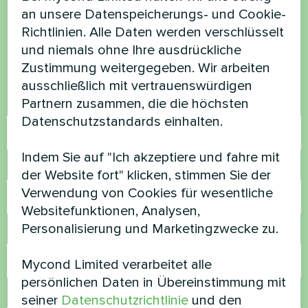
haben Sie Fragen?
an unsere Datenspeicherungs- und Cookie-
Richtlinien. Alle Daten werden verschlüsselt
Kontaktieren Sie uns und wir werden Ihnen
und niemals ohne Ihre ausdrückliche
helfen
Zustimmung weitergegeben. Wir arbeiten
ausschließlich mit vertrauenswürdigen
Partnern zusammen, die die höchsten
Name
Datenschutzstandards einhalten.
Indem Sie auf "Ich akzeptiere und fahre mit
Rufnummer
der Website fort" klicken, stimmen Sie der
Verwendung von Cookies für wesentliche
Websitefunktionen, Analysen,
Personalisierung und Marketingzwecke zu.
E-Mail
Mycond Limited verarbeitet alle
persönlichen Daten in Übereinstimmung mit
Kommentar
seiner
Datenschutzrichtlinie
und den