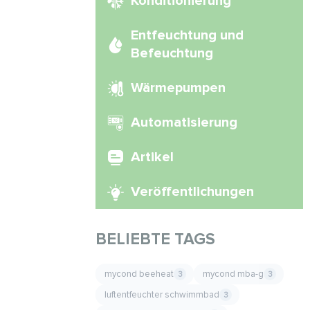
Konditionierung
Entfeuchtung und
Befeuchtung
Wärmepumpen
Automatisierung
Artikel
Veröffentlichungen
BELIEBTE TAGS
mycond beeheat
mycond mba-g
3
3
luftentfeuchter schwimmbad
3