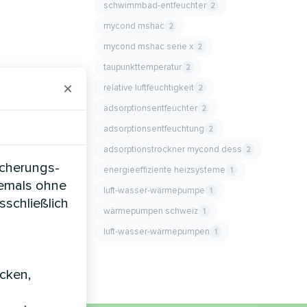
schwimmbad-entfeuchter
2
mycond mshac
2
mycond mshac serie x
2
taupunkttemperatur
2
×
relative luftfeuchtigkeit
2
adsorptionsentfeuchter
2
adsorptionsentfeuchtung
2
adsorptionstrockner mycond dess
2
icherungs-
energieeffiziente heizsysteme
1
iemals ohne
luft-wasser-wärmepumpe
1
sschließlich
wärmepumpen schweiz
1
luft-wasser-wärmepumpen
1
icken,