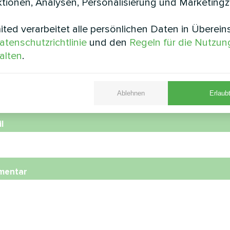
tionen, Analysen, Personalisierung und Marketing
ted verarbeitet alle persönlichen Daten in Überei
e
atenschutzrichtlinie
und den
Regeln für die Nutzun
alten
.
nummer
Ablehnen
Erlaubt
l
mentar