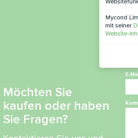
Websitefunk
Mycond Limi
Nam
mit seiner
D
Website-Inh
Ruf
E-Mai
Möchten Sie
kaufen oder haben
Kom
Sie Fragen?