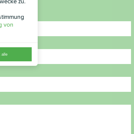
zwecke zu.
nstimmung
g von
 alle