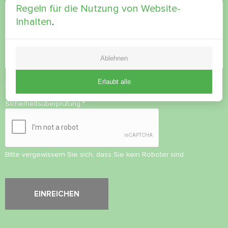
Regeln für die Nutzung von Website-
Inhalten
.
Ablehnen
Erlaubt alle
Datenschutzbestimmungen
akzeptieren
Sicherheitsüberprüfung
*
Bitte vergewissern Sie sich, dass Sie kein Roboter sind.