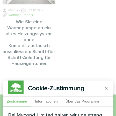
Mycond
29.10.2025
Wärmepumpen
Wie Sie eine
Wärmepumpe an ein
altes Heizungssystem
ohne
Komplettaustausch
anschliessen: Schritt-für-
Schritt-Anleitung für
Hauseigentümer
Cookie-Zustimmung
×
Zustimmung
Informationen
Über das Programm
Möchten Sie kaufen oder
Bei Mycond Limited halten wir uns streng