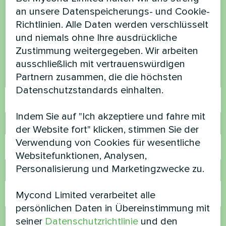
haben Sie Fragen?
an unsere Datenspeicherungs- und Cookie-
Richtlinien. Alle Daten werden verschlüsselt
und niemals ohne Ihre ausdrückliche
Kontaktieren Sie uns und wir werden Ihnen
Zustimmung weitergegeben. Wir arbeiten
helfen
ausschließlich mit vertrauenswürdigen
Partnern zusammen, die die höchsten
Name
Datenschutzstandards einhalten.
Indem Sie auf "Ich akzeptiere und fahre mit
Rufnummer
der Website fort" klicken, stimmen Sie der
Verwendung von Cookies für wesentliche
Websitefunktionen, Analysen,
Personalisierung und Marketingzwecke zu.
E-Mail
Mycond Limited verarbeitet alle
persönlichen Daten in Übereinstimmung mit
Kommentar
seiner
Datenschutzrichtlinie
und den