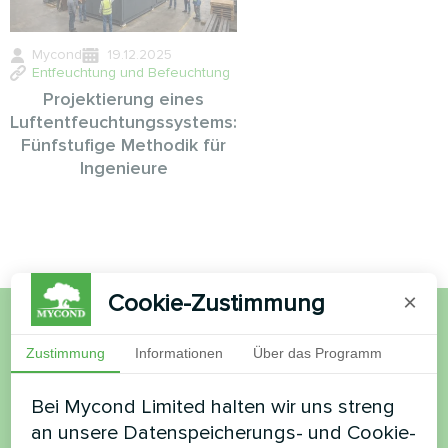
Mycond
19.12.2025
Entfeuchtung und Befeuchtung
Projektierung eines
Luftentfeuchtungssystems:
Fünfstufige Methodik für
Ingenieure
Cookie-Zustimmung
×
Möchten Sie kaufen oder
Zustimmung
Informationen
Über das Programm
haben Sie Fragen?
Bei Mycond Limited halten wir uns streng
an unsere Datenspeicherungs- und Cookie-
Kontaktieren Sie uns und wir werden Ihnen