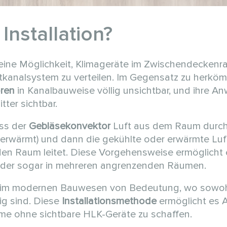
 Installation?
 eine Möglichkeit, Klimageräte im Zwischendeckenr
ftkanalsystem zu verteilen. Im Gegensatz zu herkö
ren
in Kanalbauweise völlig unsichtbar, und ihre A
tter sichtbar.
ass der
Gebläsekonvektor
Luft aus dem Raum durc
er erwärmt) und dann die gekühlte oder erwärmte Luf
den Raum leitet. Diese Vorgehensweise ermöglicht 
oder sogar in mehreren angrenzenden Räumen.
em im modernen Bauwesen von Bedeutung, wo sowo
ig sind. Diese
Installationsmethode
ermöglicht es A
ume ohne sichtbare HLK-Geräte zu schaffen.