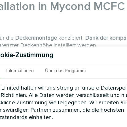
stallation in Mycond MCFC
für die
Deckenmontage
konzipiert.
Dank der kompa
enzter Deckenhöhe installiert werden.
okie-Zustimmung
or
wird auf speziellen Aufhängungen im Deckenber
Informationen
Über das Programm
wechsel berücksichtigt wird.
Limited halten wir uns streng an unsere Datenspe
it Kalt- und Warmwasserleitungen (bei der 4-Rohr-
Richtlinien. Alle Daten werden verschlüsselt und n
ystem für den Kondensatabfluss geliefert.
ckliche Zustimmung weitergegeben. Wir arbeiten au
enswürdigen Partnern zusammen, die die höchsten
r
bis zu den Luftaustrittsstellen wird ein System au
standards einhalten.
ycond MCFC
bietet einen statischen Druck von bis 
 ermöglicht.