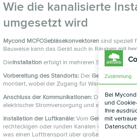
Wie die kanalisierte In
umgesetzt wird
Mycond MCFC
Gebläsekonvektoren
sind speziell 
Bauweise kann das Gerät auch in Räumen mit begr
Co
Die
Installation
erfolgt in mehreren Schritten:
Vorbereitung des Standorts:
Der
Gebläsekonvekt
Zustimmung
montiert, wobei der Zugang für Wartung und Filter
Bei Mycond 
Anschluss der Kommunikationen:
Das Gerät wird m
und Cookie-
elektrischer Stromversorgung und einem Abflusss
Ihre ausdrü
mit vertrau
Installation der Luftkanäle:
Vom
Gebläsekonvekto
Datenschutz
rechteckigen oder runden Kanälen verlegt. Der
M
was einen Lufttransport über große Entfernungen