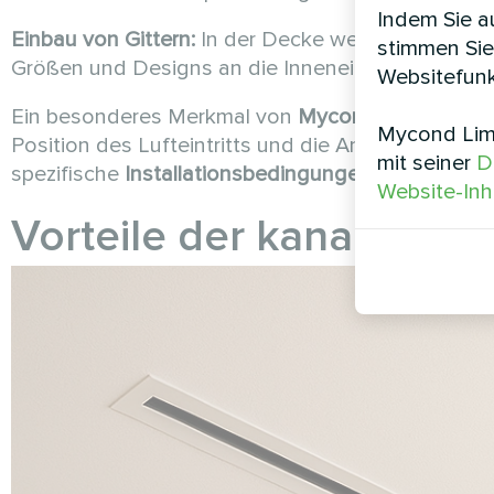
Indem Sie au
Einbau von Gittern:
In der Decke werden dekorative 
stimmen Sie
Größen und Designs an die Inneneinrichtung an
Websitefunk
Ein besonderes Merkmal von
Mycond MCFC
ist d
Mycond Limi
Position des Lufteintritts und die Anschlussmögl
mit seiner
D
spezifische
Installationsbedingungen
vereinfacht.
Website-Inh
Vorteile der kanalisierte