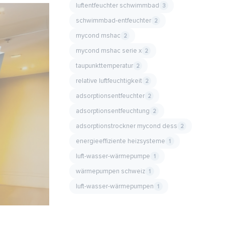
luftentfeuchter schwimmbad
3
schwimmbad-entfeuchter
2
mycond mshac
2
mycond mshac serie x
2
taupunkttemperatur
2
relative luftfeuchtigkeit
2
adsorptionsentfeuchter
2
adsorptionsentfeuchtung
2
adsorptionstrockner mycond dess
2
energieeffiziente heizsysteme
1
luft-wasser-wärmepumpe
1
wärmepumpen schweiz
1
luft-wasser-wärmepumpen
1