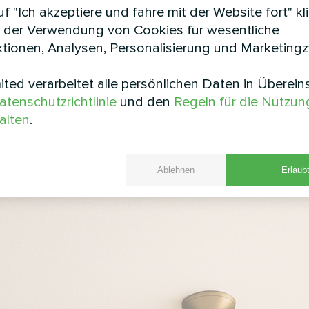
f "Ich akzeptiere und fahre mit der Website fort" kl
Luftein- und -auslassgitter installiert, die in ver
 der Verwendung von Cookies für wesentliche
gepasst werden können.
tionen, Analysen, Personalisierung und Marketing
ie Möglichkeit der flexiblen Konfiguration: Sie könn
ted verarbeitet alle persönlichen Daten in Überei
ichkeit der Rohrleitungen wählen, was die Anpassu
atenschutzrichtlinie
und den
Regeln für die Nutzun
alten
.
n Installation
Ablehnen
Erlaubt