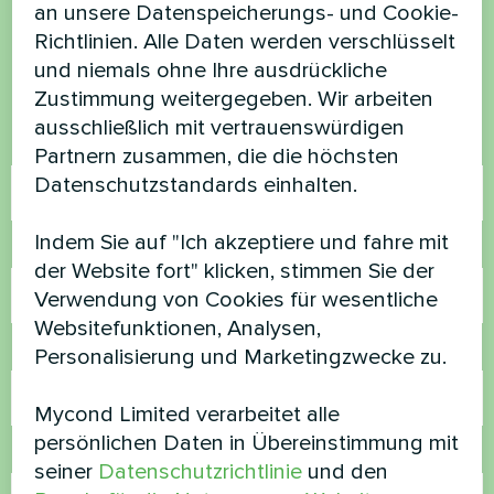
haben Sie Fragen?
an unsere Datenspeicherungs- und Cookie-
Richtlinien. Alle Daten werden verschlüsselt
Kontaktieren Sie uns und wir werden Ihnen
und niemals ohne Ihre ausdrückliche
helfen
Zustimmung weitergegeben. Wir arbeiten
ausschließlich mit vertrauenswürdigen
Name
Partnern zusammen, die die höchsten
Datenschutzstandards einhalten.
Indem Sie auf "Ich akzeptiere und fahre mit
Rufnummer
der Website fort" klicken, stimmen Sie der
Verwendung von Cookies für wesentliche
Websitefunktionen, Analysen,
E-Mail
Personalisierung und Marketingzwecke zu.
Mycond Limited verarbeitet alle
persönlichen Daten in Übereinstimmung mit
Kommentar
seiner
Datenschutzrichtlinie
und den