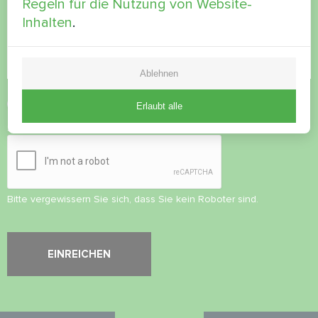
Regeln für die Nutzung von Website-
Inhalten
.
Ablehnen
Datenschutzbestimmungen
akzeptieren
Erlaubt alle
Sicherheitsüberprüfung
*
Bitte vergewissern Sie sich, dass Sie kein Roboter sind.