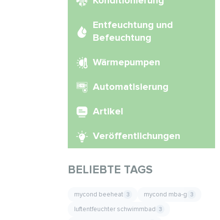
Konditionierung
Entfeuchtung und
Befeuchtung
Wärmepumpen
Automatisierung
Artikel
Veröffentlichungen
BELIEBTE TAGS
mycond beeheat
mycond mba-g
3
3
luftentfeuchter schwimmbad
3