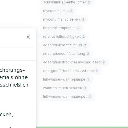
schwimmbad-entfeuchter
2
mycond mshac
2
mycond mshac serie x
2
taupunkttemperatur
2
×
relative luftfeuchtigkeit
2
adsorptionsentfeuchter
2
adsorptionsentfeuchtung
2
adsorptionstrockner mycond dess
2
icherungs-
energieeffiziente heizsysteme
1
iemals ohne
luft-wasser-wärmepumpe
1
sschließlich
wärmepumpen schweiz
1
luft-wasser-wärmepumpen
1
icken,