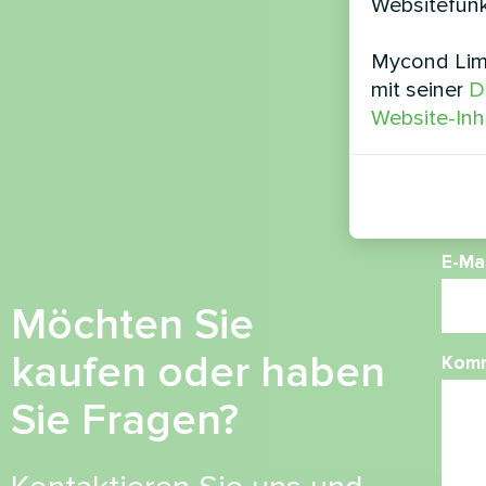
Websitefunk
Mycond Limi
Nam
mit seiner
D
Website-Inh
Ruf
E-Mai
Möchten Sie
kaufen oder haben
Kom
Sie Fragen?