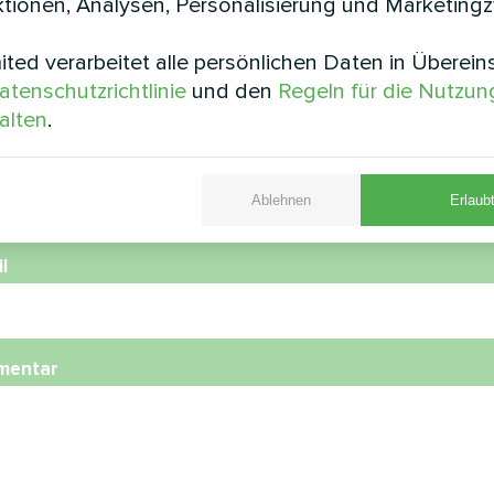
tionen, Analysen, Personalisierung und Marketing
ted verarbeitet alle persönlichen Daten in Überei
e
atenschutzrichtlinie
und den
Regeln für die Nutzun
alten
.
nummer
Ablehnen
Erlaubt
l
mentar