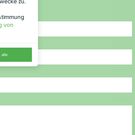
zwecke zu.
nstimmung
g von
 alle