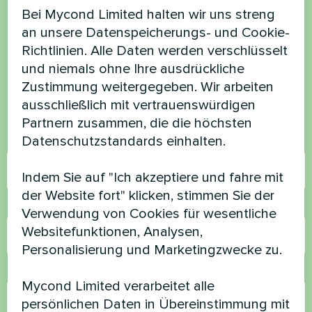
Bei Mycond Limited halten wir uns streng
Möchten Sie kaufen oder
an unsere Datenspeicherungs- und Cookie-
haben Sie Fragen?
Richtlinien. Alle Daten werden verschlüsselt
und niemals ohne Ihre ausdrückliche
Kontaktieren Sie uns und wir werden Ihnen
Zustimmung weitergegeben. Wir arbeiten
helfen
ausschließlich mit vertrauenswürdigen
Partnern zusammen, die die höchsten
Datenschutzstandards einhalten.
Name
Indem Sie auf "Ich akzeptiere und fahre mit
der Website fort" klicken, stimmen Sie der
Rufnummer
Verwendung von Cookies für wesentliche
Websitefunktionen, Analysen,
Personalisierung und Marketingzwecke zu.
E-Mail
Mycond Limited verarbeitet alle
persönlichen Daten in Übereinstimmung mit