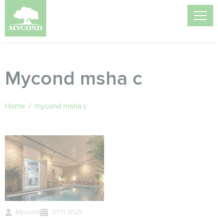
Mycond msha c
Home
/
mycond msha c
Mycond
27.11.2025