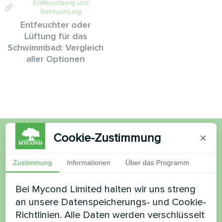
Entfeuchtung und
Befeuchtung
Entfeuchter oder
Lüftung für das
Schwimmbad: Vergleich
aller Optionen
Cookie-Zustimmung
×
Möchten Sie kaufen oder
Zustimmung
Informationen
Über das Programm
haben Sie Fragen?
Bei Mycond Limited halten wir uns streng
Kontaktieren Sie uns und wir werden Ihnen
an unsere Datenspeicherungs- und Cookie-
helfen
Richtlinien. Alle Daten werden verschlüsselt