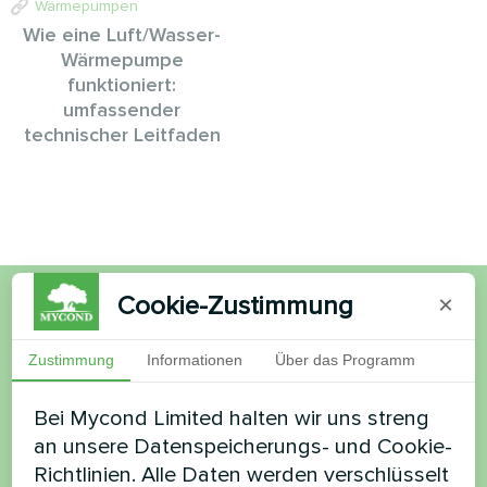
Wärmepumpen
Wie eine Luft/Wasser-
Wärmepumpe
funktioniert:
umfassender
technischer Leitfaden
Cookie-Zustimmung
×
Möchten Sie kaufen oder
Zustimmung
Informationen
Über das Programm
haben Sie Fragen?
Bei Mycond Limited halten wir uns streng
Kontaktieren Sie uns und wir werden Ihnen
an unsere Datenspeicherungs- und Cookie-
helfen
Richtlinien. Alle Daten werden verschlüsselt