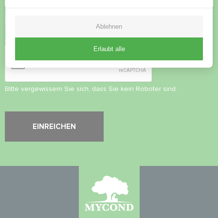
Datenschutzbestimmungen
akzeptieren
Ablehnen
Sicherheitsüberprüfung
*
Erlaubt alle
Bitte vergewissern Sie sich, dass Sie kein Roboter sind.