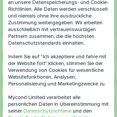
an unsere Datenspeicherungs- und Cookie-
Richtlinien. Alle Daten werden verschlüsselt
Kontaktieren Sie uns und wir werden Ihnen
und niemals ohne Ihre ausdrückliche
helfen
Zustimmung weitergegeben. Wir arbeiten
ausschließlich mit vertrauenswürdigen
Name
Partnern zusammen, die die höchsten
Datenschutzstandards einhalten.
Indem Sie auf "Ich akzeptiere und fahre mit
Rufnummer
der Website fort" klicken, stimmen Sie der
Verwendung von Cookies für wesentliche
Websitefunktionen, Analysen,
E-Mail
Personalisierung und Marketingzwecke zu.
Mycond Limited verarbeitet alle
persönlichen Daten in Übereinstimmung mit
Kommentar
seiner
Datenschutzrichtlinie
und den