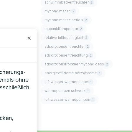
schwimmbad-entfeuchter
2
mycond mshac
2
mycond mshac serie x
2
taupunkttemperatur
2
×
relative luftfeuchtigkeit
2
adsorptionsentfeuchter
2
adsorptionsentfeuchtung
2
adsorptionstrockner mycond dess
2
icherungs-
energieeffiziente heizsysteme
1
iemals ohne
luft-wasser-wärmepumpe
1
sschließlich
wärmepumpen schweiz
1
luft-wasser-wärmepumpen
1
icken,