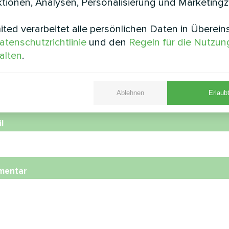
tionen, Analysen, Personalisierung und Marketing
ted verarbeitet alle persönlichen Daten in Überei
e
atenschutzrichtlinie
und den
Regeln für die Nutzun
alten
.
nummer
Ablehnen
Erlaubt
l
mentar