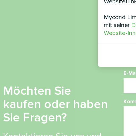
Websitefunk
Mycond Limi
Nam
mit seiner
D
Website-Inh
Ruf
E-Mai
Möchten Sie
kaufen oder haben
Kom
Sie Fragen?