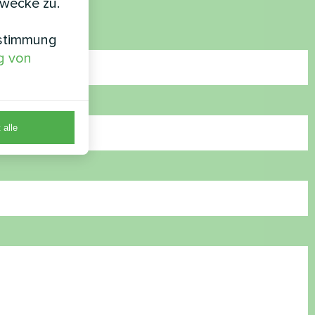
zwecke zu.
nstimmung
g von
 alle