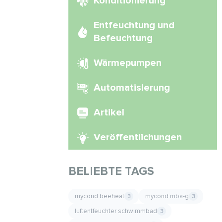
Konditionierung
Entfeuchtung und
Befeuchtung
Wärmepumpen
Automatisierung
Artikel
Veröffentlichungen
BELIEBTE TAGS
mycond beeheat
mycond mba-g
3
3
luftentfeuchter schwimmbad
3