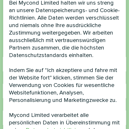
Möchten Sie kaufen oder
Bei Mycond Limited halten wir uns streng
an unsere Datenspeicherungs- und Cookie-
haben Sie Fragen?
Richtlinien. Alle Daten werden verschlüsselt
und niemals ohne Ihre ausdrückliche
Kontaktieren Sie uns und wir werden Ihnen
Zustimmung weitergegeben. Wir arbeiten
helfen
ausschließlich mit vertrauenswürdigen
Partnern zusammen, die die höchsten
Name
Datenschutzstandards einhalten.
Indem Sie auf "Ich akzeptiere und fahre mit
der Website fort" klicken, stimmen Sie der
Rufnummer
Verwendung von Cookies für wesentliche
Websitefunktionen, Analysen,
Personalisierung und Marketingzwecke zu.
E-Mail
Mycond Limited verarbeitet alle
persönlichen Daten in Übereinstimmung mit