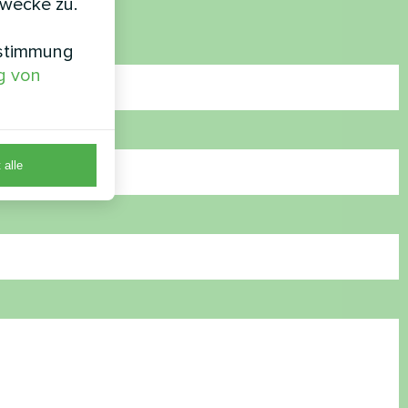
zwecke zu.
nstimmung
g von
 alle