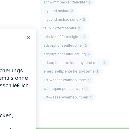
schwimmbad-entfeuchter
2
mycond mshac
2
mycond mshac serie x
2
taupunkttemperatur
2
×
relative luftfeuchtigkeit
2
adsorptionsentfeuchter
2
adsorptionsentfeuchtung
2
adsorptionstrockner mycond dess
2
icherungs-
energieeffiziente heizsysteme
1
iemals ohne
luft-wasser-wärmepumpe
1
sschließlich
wärmepumpen schweiz
1
luft-wasser-wärmepumpen
1
icken,