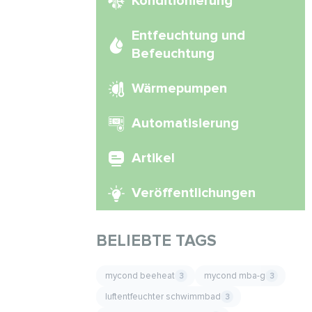
Konditionierung
Entfeuchtung und
Befeuchtung
Wärmepumpen
Automatisierung
Artikel
Veröffentlichungen
BELIEBTE TAGS
mycond beeheat
mycond mba-g
3
3
luftentfeuchter schwimmbad
3