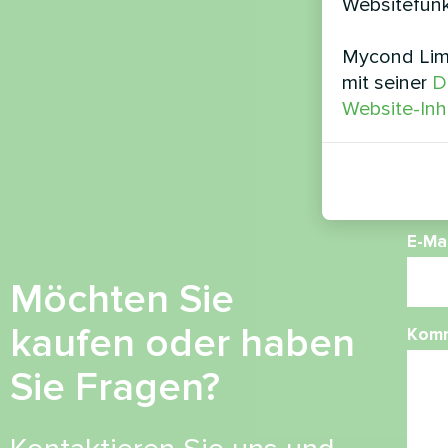
Websitefunk
Mycond Limi
Nam
mit seiner
D
Website-Inh
Ruf
E-Mai
Möchten Sie
kaufen oder haben
Kom
Sie Fragen?