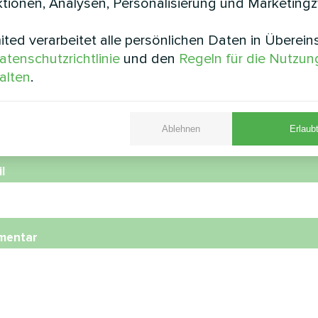
tionen, Analysen, Personalisierung und Marketing
ted verarbeitet alle persönlichen Daten in Überei
e
atenschutzrichtlinie
und den
Regeln für die Nutzun
alten
.
nummer
Ablehnen
Erlaubt
l
mentar