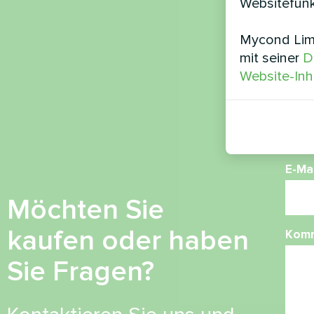
Websitefunk
Mycond Limi
Nam
mit seiner
D
Website-Inh
Ruf
E-Mai
Möchten Sie
kaufen oder haben
Kom
Sie Fragen?