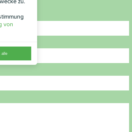
zwecke zu.
nstimmung
g von
 alle