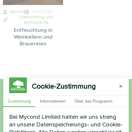
Mycond
05.01.2026
Entfeuchtung und
Befeuchtung
Entfeuchtung in
Weinkellern und
Brauereien
Cookie-Zustimmung
×
Möchten Sie kaufen oder
Zustimmung
Informationen
Über das Programm
haben Sie Fragen?
Bei Mycond Limited halten wir uns streng
an unsere Datenspeicherungs- und Cookie-
Kontaktieren Sie uns und wir werden Ihnen