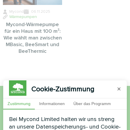
Mycond
06.11.2025
Wärmepumpen
Mycond-Wärmepumpe
für ein Haus mit 100 m²:
Wie wählt man zwischen
MBasic, BeeSmart und
BeeThermic
Cookie-Zustimmung
×
Möchten Sie kaufen oder
Zustimmung
Informationen
Über das Programm
haben Sie Fragen?
Bei Mycond Limited halten wir uns streng
an unsere Datenspeicherungs- und Cookie-