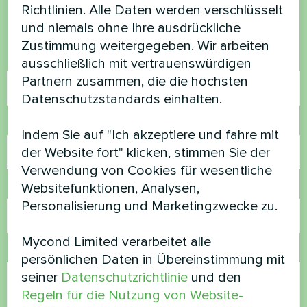
Kontaktieren Sie uns und wir werden Ihnen
Richtlinien. Alle Daten werden verschlüsselt
helfen
und niemals ohne Ihre ausdrückliche
Zustimmung weitergegeben. Wir arbeiten
Name
ausschließlich mit vertrauenswürdigen
Partnern zusammen, die die höchsten
Datenschutzstandards einhalten.
Rufnummer
Indem Sie auf "Ich akzeptiere und fahre mit
der Website fort" klicken, stimmen Sie der
Verwendung von Cookies für wesentliche
Websitefunktionen, Analysen,
E-Mail
Personalisierung und Marketingzwecke zu.
Mycond Limited verarbeitet alle
Kommentar
persönlichen Daten in Übereinstimmung mit
seiner
Datenschutzrichtlinie
und den
Regeln für die Nutzung von Website-