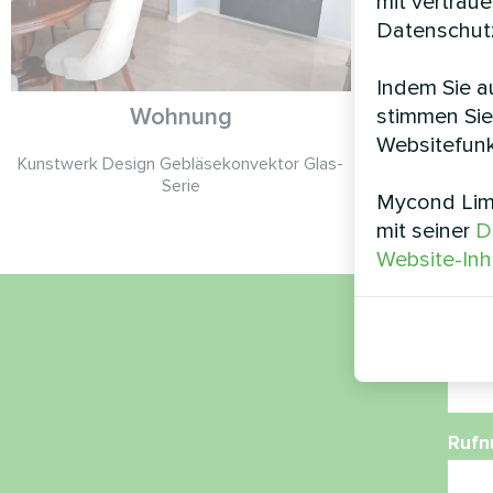
mit vertrau
Datenschutz
Indem Sie au
Wohnung
Ho
stimmen Sie
Websitefunk
Kunstwerk Design Gebläsekonvektor Glas-
Modular
Serie
Mycond Limi
mit seiner
D
Website-Inh
Nam
Ruf