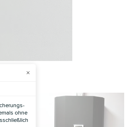
×
icherungs-
iemals ohne
sschließlich