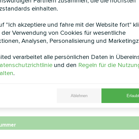
enswürdigen Partnern zusammen, die die höchsten
standards einhalten.
f "Ich akzeptiere und fahre mit der Website fort" kl
tel &amp; Spa
Verwaltungsge
 der Verwendung von Cookies für wesentliche
tionen, Analysen, Personalisierung und Marketing
e Wärmepumpe Serie MCU
Modulare Wärmepumpe S
ted verarbeitet alle persönlichen Daten in Überei
atenschutzrichtlinie
und den
Regeln für die Nutzun
alten
.
e
Ablehnen
Erlaubt
nummer