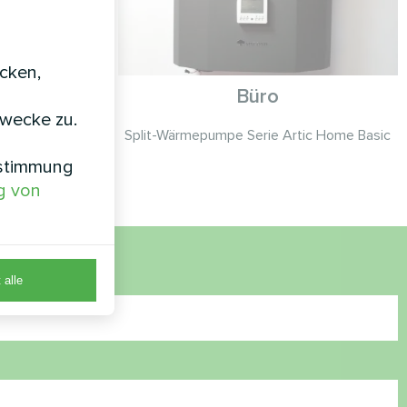
icken,
bäude
Büro
zwecke zu.
erie MCU
Split-Wärmepumpe Serie Artic Home Basic
nstimmung
g von
 alle