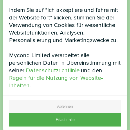
Möchten Sie kaufen oder
Indem Sie auf "Ich akzeptiere und fahre mit
der Website fort" klicken, stimmen Sie der
haben Sie Fragen?
Verwendung von Cookies für wesentliche
Websitefunktionen, Analysen,
Kontaktieren Sie uns und wir werden Ihnen
Personalisierung und Marketingzwecke zu.
helfen
Mycond Limited verarbeitet alle
Name
persönlichen Daten in Übereinstimmung mit
seiner
Datenschutzrichtlinie
und den
Regeln für die Nutzung von Website-
Inhalten
.
Rufnummer
Ablehnen
E-Mail
Erlaubt alle