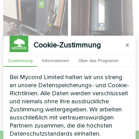
Cookie-Zustimmung
×
Reihenhaus mit
Wohnung
Mycond Split
Zustimmung
Informationen
Über das Programm
Split-Wärmepumpe Serie Artic
Wärmepumpen der
Home Smart
BeeHeat Serie
Bei Mycond Limited halten wir uns streng
an unsere Datenspeicherungs- und Cookie-
MyCond Split-Wärmepumpen
Richtlinien. Alle Daten werden verschlüsselt
der BeeHeat-Serie sorgen für
effizientes Heizen und Kühlen
und niemals ohne Ihre ausdrückliche
für Komfort im Alltag
Zustimmung weitergegeben. Wir arbeiten
ausschließlich mit vertrauenswürdigen
Partnern zusammen, die die höchsten
Datenschutzstandards einhalten.