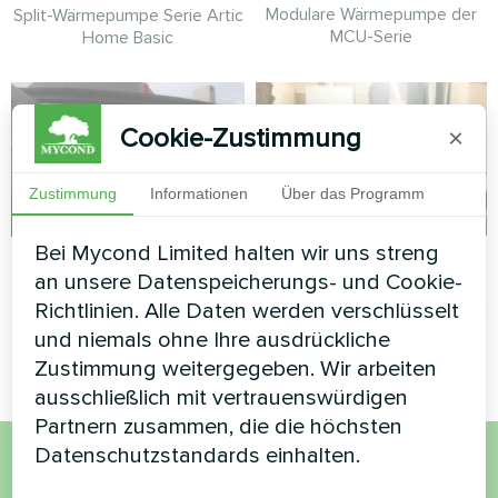
Modulare Wärmepumpe der
Split-Wärmepumpe Serie Artic
MCU-Serie
Home Basic
Cookie-Zustimmung
×
Zustimmung
Informationen
Über das Programm
Bei Mycond Limited halten wir uns streng
Privates Haus
Planetarium
an unsere Datenspeicherungs- und Cookie-
Split-Wärmepumpe Serie Artic
Richtlinien. Alle Daten werden verschlüsselt
Split-Wärmepumpe Serie Artic
Home Smart
Home Smart
und niemals ohne Ihre ausdrückliche
Zustimmung weitergegeben. Wir arbeiten
ausschließlich mit vertrauenswürdigen
Partnern zusammen, die die höchsten
Datenschutzstandards einhalten.
Möchten Sie kaufen oder