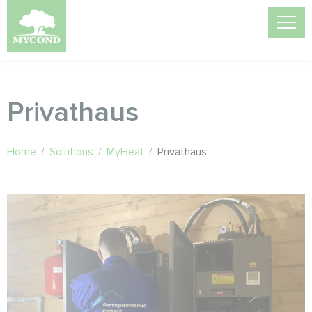
Privathaus
Home
/
Solutions
/
MyHeat
/
Privathaus