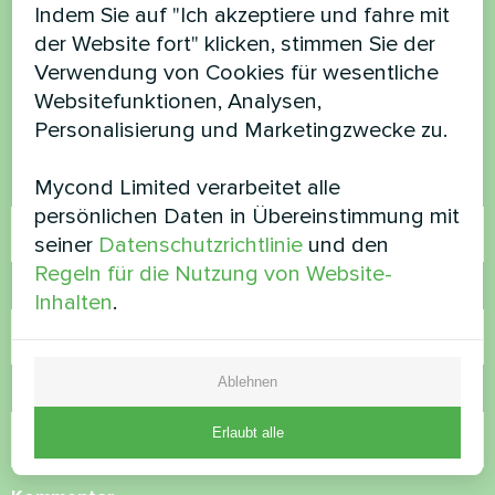
Indem Sie auf "Ich akzeptiere und fahre mit
haben Sie Fragen?
der Website fort" klicken, stimmen Sie der
Verwendung von Cookies für wesentliche
Kontaktieren Sie uns und wir werden Ihnen
Websitefunktionen, Analysen,
helfen
Personalisierung und Marketingzwecke zu.
Mycond Limited verarbeitet alle
Name
persönlichen Daten in Übereinstimmung mit
seiner
Datenschutzrichtlinie
und den
Regeln für die Nutzung von Website-
Rufnummer
Inhalten
.
Ablehnen
E-Mail
Erlaubt alle