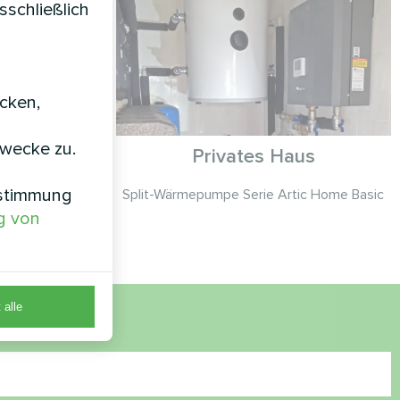
sschließlich
icken,
zwecke zu.
us
Privates Haus
nstimmung
ic Home Smart
Split-Wärmepumpe Serie Artic Home Basic
g von
 alle