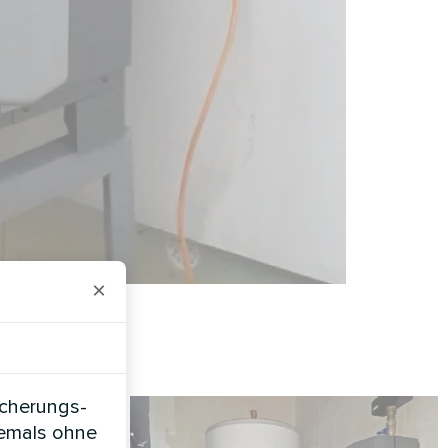
×
icherungs-
iemals ohne