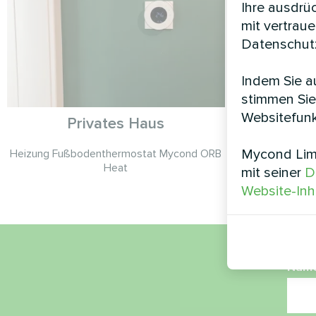
Ihre ausdrü
mit vertrau
Datenschutz
Indem Sie au
stimmen Sie
Websitefunk
Privates Haus
Amt f
Mycond Limi
Heizung Fußbodenthermostat Mycond ORB
Split-Wärmep
Heat
Wärmepump
mit seiner
D
Website-Inh
Nam