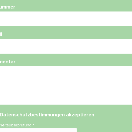
nummer
l
mentar
Datenschutzbestimmungen
akzeptieren
rheitsüberprüfung
*