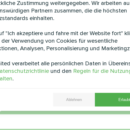
ckliche Zustimmung weitergegeben. Wir arbeiten au
enswürdigen Partnern zusammen, die die höchsten
standards einhalten.
f "Ich akzeptiere und fahre mit der Website fort" kl
 der Verwendung von Cookies für wesentliche
tionen, Analysen, Personalisierung und Marketing
ür Wohnungswesen
Privates Ha
ted verarbeitet alle persönlichen Daten in Überei
umpe Hotstar-Serie und Split-
Split-Wärmepumpe Serie Art
e Artic Home Basic-Serie
atenschutzrichtlinie
und den
Regeln für die Nutzun
alten
.
Ablehnen
Erlaubt
e