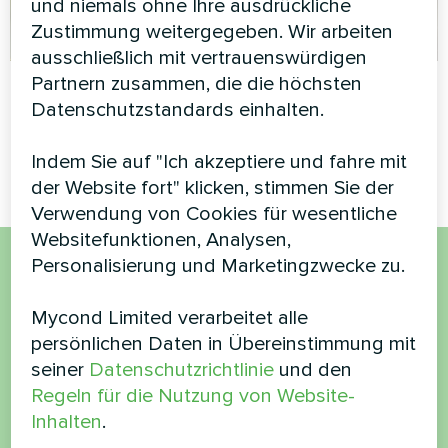
und niemals ohne Ihre ausdrückliche
Zustimmung weitergegeben. Wir arbeiten
ausschließlich mit vertrauenswürdigen
Privates Haus
Privates Haus
Partnern zusammen, die die höchsten
Datenschutzstandards einhalten.
Split-Wärmepumpe Serie Artic
Split-Wärmepumpe Serie Artic
Home Smart
Home Basic
Indem Sie auf "Ich akzeptiere und fahre mit
der Website fort" klicken, stimmen Sie der
Verwendung von Cookies für wesentliche
Websitefunktionen, Analysen,
Personalisierung und Marketingzwecke zu.
Möchten Sie kaufen oder
Mycond Limited verarbeitet alle
haben Sie Fragen?
persönlichen Daten in Übereinstimmung mit
seiner
Datenschutzrichtlinie
und den
Kontaktieren Sie uns und wir werden Ihnen
Regeln für die Nutzung von Website-
helfen
Inhalten
.