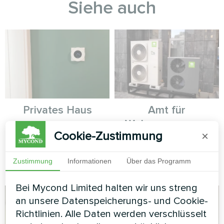
Siehe auch
Privates Haus
Amt für
Wohnungswesen
Heizung Fußbodenthermostat
Cookie-Zustimmung
×
Mycond ORB Heat
Split-Wärmepumpe Hotstar-
Serie und Split-Wärmepumpe
Zustimmung
Informationen
Über das Programm
Artic Home Basic-Serie
Bei Mycond Limited halten wir uns streng
an unsere Datenspeicherungs- und Cookie-
Richtlinien. Alle Daten werden verschlüsselt