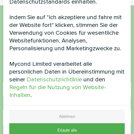
Datenschutzstandards einhalten.
Indem Sie auf "Ich akzeptiere und fahre mit
Möchten Sie kaufen oder
der Website fort" klicken, stimmen Sie der
Verwendung von Cookies für wesentliche
haben Sie Fragen?
Websitefunktionen, Analysen,
Personalisierung und Marketingzwecke zu.
Kontaktieren Sie uns und wir werden Ihnen
helfen
Mycond Limited verarbeitet alle
persönlichen Daten in Übereinstimmung mit
Name
seiner
Datenschutzrichtlinie
und den
Regeln für die Nutzung von Website-
Inhalten
.
Rufnummer
Ablehnen
Erlaubt alle
E-Mail