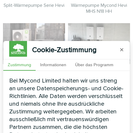
Split-Wärmepumpe Serie Hevi
Wärmepumpe Mycond Hevi
MHS N18 HH
Cookie-Zustimmung
×
Zustimmung
Informationen
Über das Programm
Amt für
Servicestation mit
Wohnungswesen
Mycond Split
Bei Mycond Limited halten wir uns streng
Wärmepumpen der
an unsere Datenspeicherungs- und Cookie-
Split-Wärmepumpe Hotstar-
BeeHeat Serie
Richtlinien. Alle Daten werden verschlüsselt
Serie und Split-Wärmepumpe
und niemals ohne Ihre ausdrückliche
Artic Home Basic-Serie
MyCond Split-Wärmepumpen
Zustimmung weitergegeben. Wir arbeiten
BeeHeat-Serie
ausschließlich mit vertrauenswürdigen
Partnern zusammen, die die höchsten