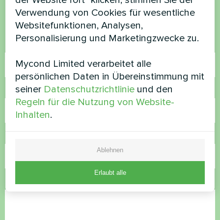
der Website fort" klicken, stimmen Sie der
Kontaktieren Sie uns und wir werden Ihnen
Verwendung von Cookies für wesentliche
helfen
Websitefunktionen, Analysen,
Personalisierung und Marketingzwecke zu.
Name
Mycond Limited verarbeitet alle
persönlichen Daten in Übereinstimmung mit
seiner
Datenschutzrichtlinie
und den
Rufnummer
Regeln für die Nutzung von Website-
Inhalten
.
E-Mail
Ablehnen
Erlaubt alle
Kommentar