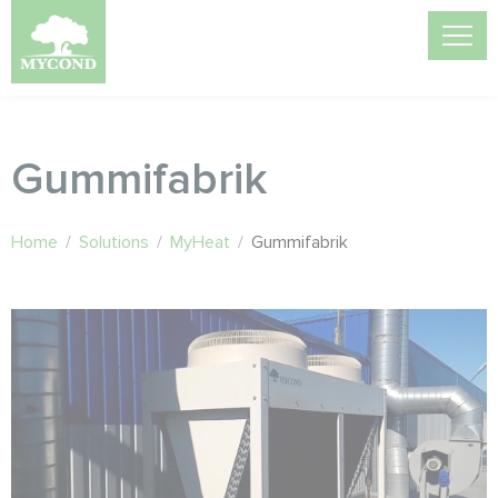
Gummifabrik
Home
/
Solutions
/
MyHeat
/
Gummifabrik