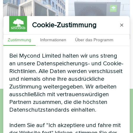
Cookie-Zustimmung
×
Zustimmung
Informationen
Über das Programm
Privates Haus
Verwaltungsgebäude
Bei Mycond Limited halten wir uns streng
Wärmepumpe BeeHeat MHS-
Modulare Wärmepumpe Serie
an unsere Datenspeicherungs- und Cookie-
N14BH
MCU
Richtlinien. Alle Daten werden verschlüsselt
und niemals ohne Ihre ausdrückliche
Zustimmung weitergegeben. Wir arbeiten
ausschließlich mit vertrauenswürdigen
Partnern zusammen, die die höchsten
Möchten Sie kaufen oder
Datenschutzstandards einhalten.
haben Sie Fragen?
Indem Sie auf "Ich akzeptiere und fahre mit